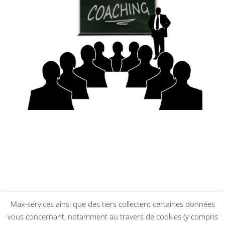
Max-services ainsi que des tiers collectent certaines données
vous concernant, notamment au travers de cookies (y compris